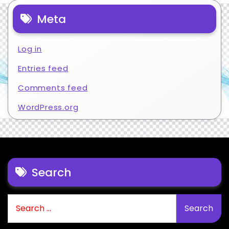
Meta
Log in
Entries feed
Comments feed
WordPress.org
Search
Search
for: