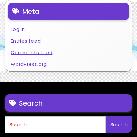
Meta
Log in
Entries feed
Comments feed
WordPress.org
Search
Search
for: